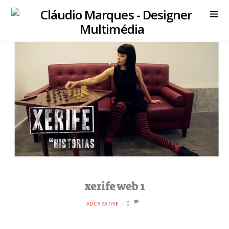
xerife web 1
0
ADCREATIVE