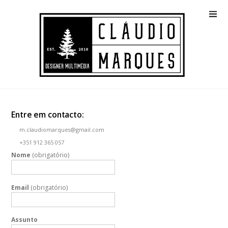
Entre em contacto:
m.claudiomarques@gmail.com
+351 912 365 057
Nome
(obrigatório)
Email
(obrigatório)
Assunto