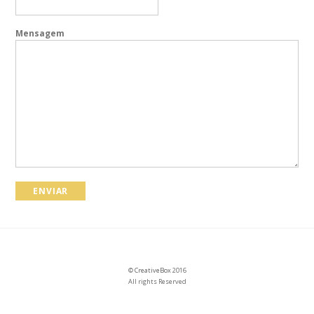
Mensagem
©
CreativeBox
2016
All rights Reserved