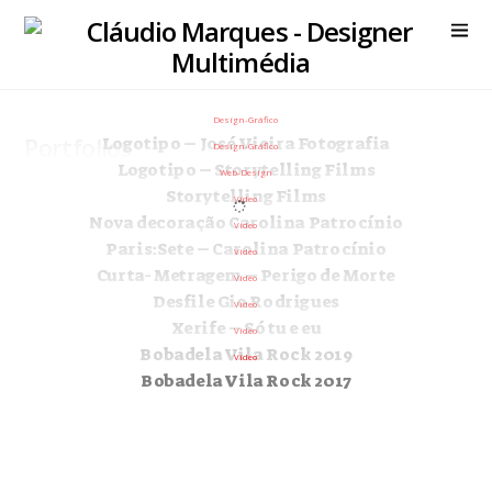
Design-Gráfico
Portfolios
Logotipo – José Vieira Fotografia
Design-Gráfico
Logotipo – Storytelling Films
Web-Design
Storytelling Films
Vídeo
Nova decoração Carolina Patrocínio
Vídeo
Paris:Sete – Carolina Patrocínio
Vídeo
Curta- Metragem – Perigo de Morte
Vídeo
Desfile Gio Rodrigues
Vídeo
Xerife – Só tu e eu
Vídeo
Bobadela Vila Rock 2019
Vídeo
Bobadela Vila Rock 2017