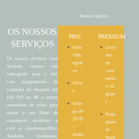
Outras opções:
OS NOSSOS
PRO
PREMIUM
SERVIÇOS
Dois
Conv
Vide
ites
Os nossos serviços base
ograf
de
incluem sempre um
os
casa
videografo para o dia,
ment
com equipamento de
Dron
o ori
captação de imagem em
e
ginai
Full HD ou 4K e outros
s
Entre
acessórios de vídeo para
ga do
tornar o seu filme de
Enga
DVD
casamento moderno e
geme
+
com ar cinematográfico.
nt
fichei
Também montamos,
Sessi