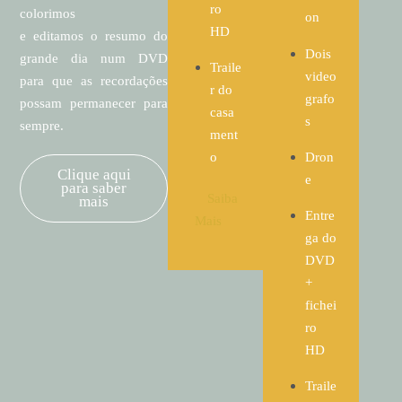
ro
colorimos
on
HD
e editamos o resumo do
Dois
grande dia num DVD
Traile
video
para que as recordações
r do
grafo
possam permanecer para
casa
s
sempre.
ment
o
Dron
Clique aqui
e
para saber
Saiba
mais
Entre
Mais
ga do
DVD
+
fichei
ro
HD
Traile